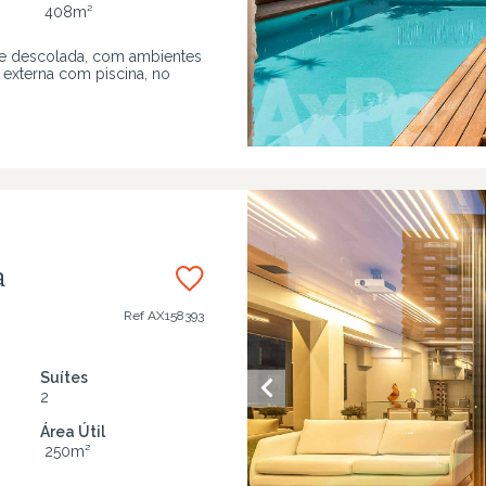
408
m²
e descolada, com ambientes
 externa com piscina, no
a
Ref
AX158393
Suítes
2
Área Útil
250
m²