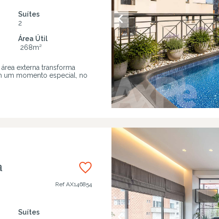
Suítes
2
Área Útil
268
m²
área externa transforma
m um momento especial, no
a
Ref
AX146854
Suítes