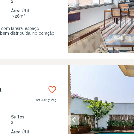
2
Área Útil
326
m²
 com lareira, espaço
bem distribuída, no coração
a
Ref
AX151215
Suítes
2
Área Útil