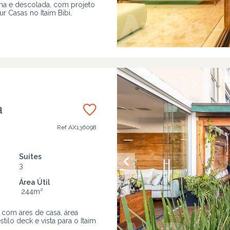
a e descolada, com projeto
r Casas no Itaim Bibi.
a
Ref
AX136098
Suítes
3
Área Útil
244
m²
 com ares de casa, área
tilo deck e vista para o Itaim