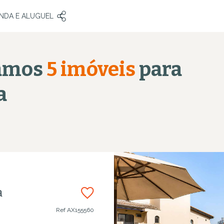
VENDA E ALUGUEL
amos
5
imóveis
para
a
a
Ref
AX155560